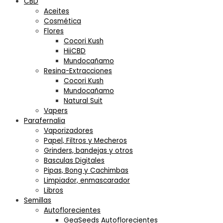
CBD
Aceites
Cosmética
Flores
Cocori Kush
HiiCBD
Mundocañamo
Resina-Extracciones
Cocori Kush
Mundocañamo
Natural Suit
Vapers
Parafernalia
Vaporizadores
Papel, Filtros y Mecheros
Grinders, bandejas y otros
Basculas Digitales
Pipas, Bong y Cachimbas
Limpiador, enmascarador
Libros
Semillas
Autoflorecientes
GeaSeeds Autoflorecientes