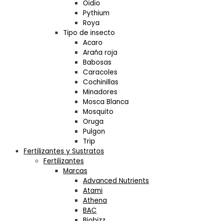
Oidio
Pythium
Roya
Tipo de insecto
Acaro
Araña roja
Babosas
Caracoles
Cochinillas
Minadores
Mosca Blanca
Mosquito
Oruga
Pulgon
Trip
Fertilizantes y Sustratos
Fertilizantes
Marcas
Advanced Nutrients
Atami
Athena
BAC
Biobizz