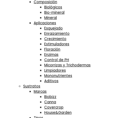
Composición
Biológicos
Bio-mineral
Mineral
Aplicaciones
Esquejado
Enraizamiento
Crecimiento
Estimuladores
Floración
Enzimas
Control de PH
Micorrizas y Trichodermas
Limpiadores
Mononutrientes
Aditivos
Sustratos
Marcas
Biobizz
Canna
Covercrop
House&Garden
Tipos