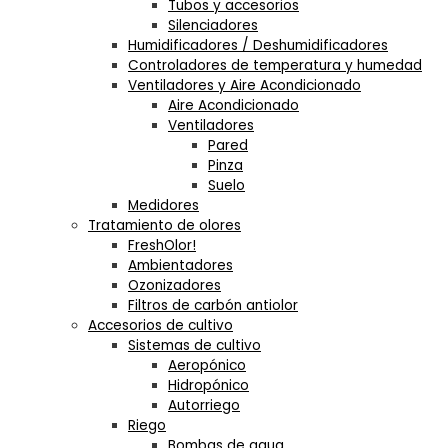
Tubos y accesorios
Silenciadores
Humidificadores / Deshumidificadores
Controladores de temperatura y humedad
Ventiladores y Aire Acondicionado
Aire Acondicionado
Ventiladores
Pared
Pinza
Suelo
Medidores
Tratamiento de olores
FreshOlor!
Ambientadores
Ozonizadores
Filtros de carbón antiolor
Accesorios de cultivo
Sistemas de cultivo
Aeropónico
Hidropónico
Autorriego
Riego
Bombas de agua