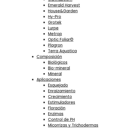
Emerald Harvest
House&Garden
Hy-Pro
Grotek
Lurpe
Metrop
Optic Foliar©
Plagron
Terra Aquatica
Composición
Biológicos
Bio-mineral
Mineral
Aplicaciones
Esquejado
Enraizamiento
Crecimiento
Estimuladores
Floración
Enzimas
Control de PH
Micorrizas y Trichodermas