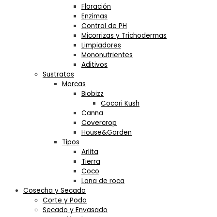
Floración
Enzimas
Control de PH
Micorrizas y Trichodermas
Limpiadores
Mononutrientes
Aditivos
Sustratos
Marcas
Biobizz
Cocori Kush
Canna
Covercrop
House&Garden
Tipos
Arlita
Tierra
Coco
Lana de roca
Cosecha y Secado
Corte y Poda
Secado y Envasado