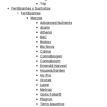
Trip
Fertilizantes y Sustratos
Fertilizantes
Marcas
Advanced Nutrients
Atami
Athena
BAC
Biobizz
Bio Nova
Canna
Cannabiogen
Cannaboom
Emerald Harvest
House&Garden
Hy-Pro
Grotek
Lurpe
Metrop
Optic Foliar©
Plagron
Terra Aquatica