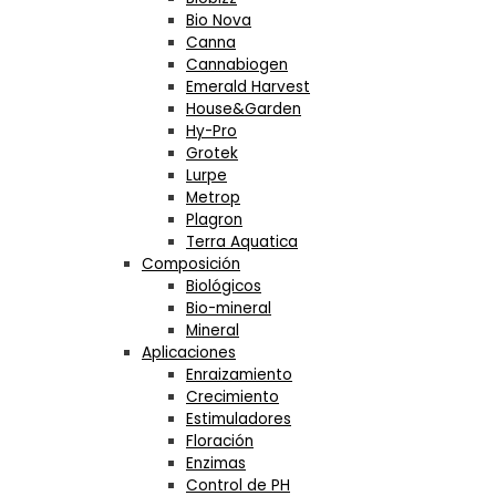
Bio Nova
Canna
Cannabiogen
Emerald Harvest
House&Garden
Hy-Pro
Grotek
Lurpe
Metrop
Plagron
Terra Aquatica
Composición
Biológicos
Bio-mineral
Mineral
Aplicaciones
Enraizamiento
Crecimiento
Estimuladores
Floración
Enzimas
Control de PH