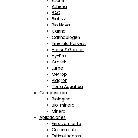
Atami
Athena
BAC
Biobizz
Bio Nova
Canna
Cannabiogen
Emerald Harvest
House&Garden
Hy-Pro
Grotek
Lurpe
Metrop
Plagron
Terra Aquatica
Composición
Biológicos
Bio-mineral
Mineral
Aplicaciones
Enraizamiento
Crecimiento
Estimuladores