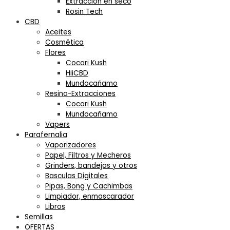
Extracción en seco
Rosin Tech
CBD
Aceites
Cosmética
Flores
Cocori Kush
HiiCBD
Mundocañamo
Resina-Extracciones
Cocori Kush
Mundocañamo
Vapers
Parafernalia
Vaporizadores
Papel, Filtros y Mecheros
Grinders, bandejas y otros
Basculas Digitales
Pipas, Bong y Cachimbas
Limpiador, enmascarador
Libros
Semillas
OFERTAS