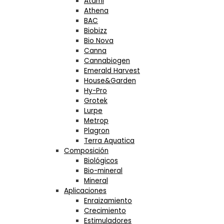
Atami
Athena
BAC
Biobizz
Bio Nova
Canna
Cannabiogen
Emerald Harvest
House&Garden
Hy-Pro
Grotek
Lurpe
Metrop
Plagron
Terra Aquatica
Composición
Biológicos
Bio-mineral
Mineral
Aplicaciones
Enraizamiento
Crecimiento
Estimuladores