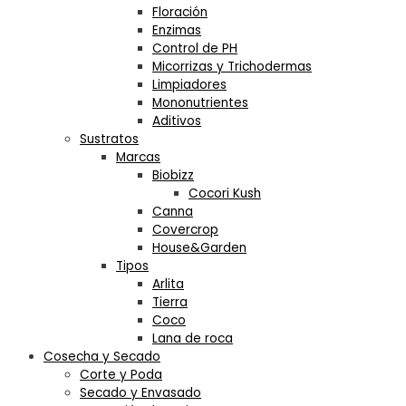
Floración
Enzimas
Control de PH
Micorrizas y Trichodermas
Limpiadores
Mononutrientes
Aditivos
Sustratos
Marcas
Biobizz
Cocori Kush
Canna
Covercrop
House&Garden
Tipos
Arlita
Tierra
Coco
Lana de roca
Cosecha y Secado
Corte y Poda
Secado y Envasado