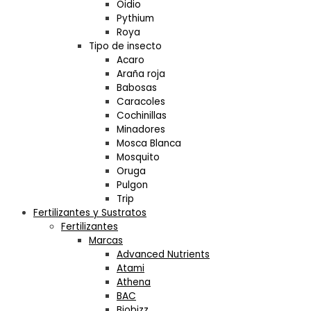
Oidio
Pythium
Roya
Tipo de insecto
Acaro
Araña roja
Babosas
Caracoles
Cochinillas
Minadores
Mosca Blanca
Mosquito
Oruga
Pulgon
Trip
Fertilizantes y Sustratos
Fertilizantes
Marcas
Advanced Nutrients
Atami
Athena
BAC
Biobizz