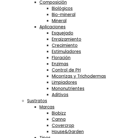
Composición
Biológicos
Bio-mineral
Mineral
Aplicaciones
Esquejado
Enraizamiento
Crecimiento
Estimuladores
Floración
Enzimas
Control de PH
Micorrizas y Trichodermas
Limpiadores
Mononutrientes
Aditivos
Sustratos
Marcas
Biobizz
Canna
Covercrop
House&Garden
Tipos