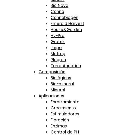
Bio Nova
Canna
Cannabiogen
Emerald Harvest
House&Garden
Hy-Pro
Grotek
Lurpe
Metrop
Plagron
Terra Aquatica
Composición
Biológicos
Bio-mineral
Mineral
Aplicaciones
Enraizamiento
Crecimiento
Estimuladores
Floración
Enzimas
Control de PH