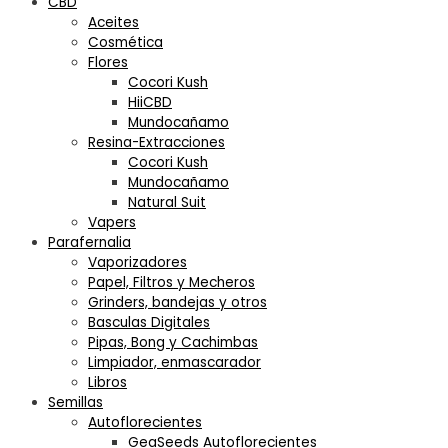
CBD
Aceites
Cosmética
Flores
Cocori Kush
HiiCBD
Mundocañamo
Resina-Extracciones
Cocori Kush
Mundocañamo
Natural Suit
Vapers
Parafernalia
Vaporizadores
Papel, Filtros y Mecheros
Grinders, bandejas y otros
Basculas Digitales
Pipas, Bong y Cachimbas
Limpiador, enmascarador
Libros
Semillas
Autoflorecientes
GeaSeeds Autoflorecientes