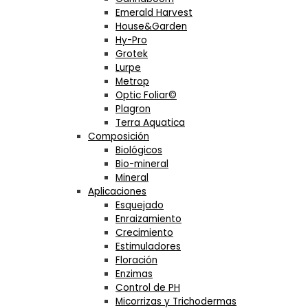
Emerald Harvest
House&Garden
Hy-Pro
Grotek
Lurpe
Metrop
Optic Foliar©
Plagron
Terra Aquatica
Composición
Biológicos
Bio-mineral
Mineral
Aplicaciones
Esquejado
Enraizamiento
Crecimiento
Estimuladores
Floración
Enzimas
Control de PH
Micorrizas y Trichodermas