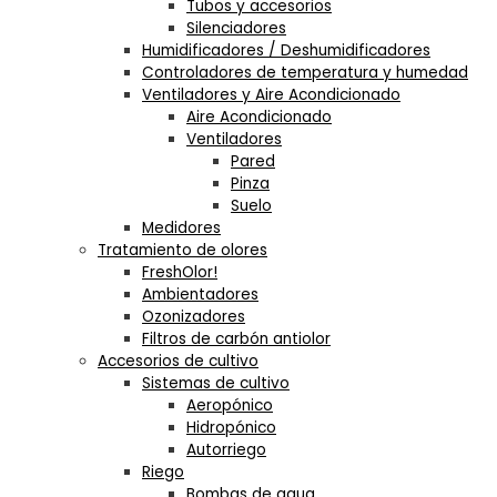
Tubos y accesorios
Silenciadores
Humidificadores / Deshumidificadores
Controladores de temperatura y humedad
Ventiladores y Aire Acondicionado
Aire Acondicionado
Ventiladores
Pared
Pinza
Suelo
Medidores
Tratamiento de olores
FreshOlor!
Ambientadores
Ozonizadores
Filtros de carbón antiolor
Accesorios de cultivo
Sistemas de cultivo
Aeropónico
Hidropónico
Autorriego
Riego
Bombas de agua