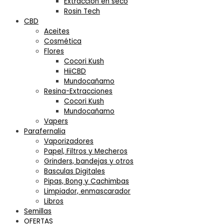
Extracción en seco
Rosin Tech
CBD
Aceites
Cosmética
Flores
Cocori Kush
HiiCBD
Mundocañamo
Resina-Extracciones
Cocori Kush
Mundocañamo
Vapers
Parafernalia
Vaporizadores
Papel, Filtros y Mecheros
Grinders, bandejas y otros
Basculas Digitales
Pipas, Bong y Cachimbas
Limpiador, enmascarador
Libros
Semillas
OFERTAS