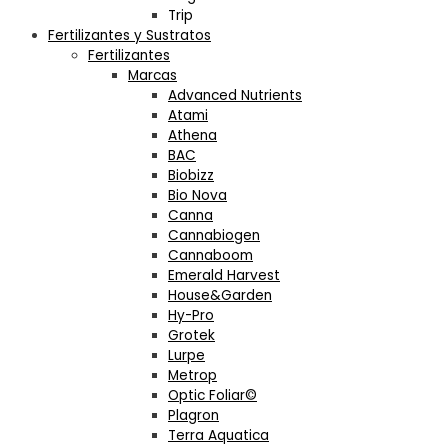
Trip
Fertilizantes y Sustratos
Fertilizantes
Marcas
Advanced Nutrients
Atami
Athena
BAC
Biobizz
Bio Nova
Canna
Cannabiogen
Cannaboom
Emerald Harvest
House&Garden
Hy-Pro
Grotek
Lurpe
Metrop
Optic Foliar©
Plagron
Terra Aquatica