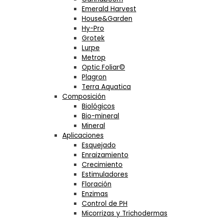
Emerald Harvest
House&Garden
Hy-Pro
Grotek
Lurpe
Metrop
Optic Foliar©
Plagron
Terra Aquatica
Composición
Biológicos
Bio-mineral
Mineral
Aplicaciones
Esquejado
Enraizamiento
Crecimiento
Estimuladores
Floración
Enzimas
Control de PH
Micorrizas y Trichodermas