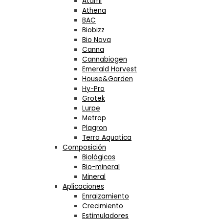
Atami
Athena
BAC
Biobizz
Bio Nova
Canna
Cannabiogen
Emerald Harvest
House&Garden
Hy-Pro
Grotek
Lurpe
Metrop
Plagron
Terra Aquatica
Composición
Biológicos
Bio-mineral
Mineral
Aplicaciones
Enraizamiento
Crecimiento
Estimuladores