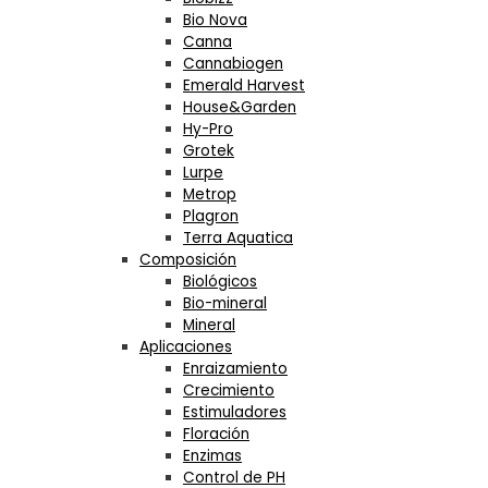
Bio Nova
Canna
Cannabiogen
Emerald Harvest
House&Garden
Hy-Pro
Grotek
Lurpe
Metrop
Plagron
Terra Aquatica
Composición
Biológicos
Bio-mineral
Mineral
Aplicaciones
Enraizamiento
Crecimiento
Estimuladores
Floración
Enzimas
Control de PH