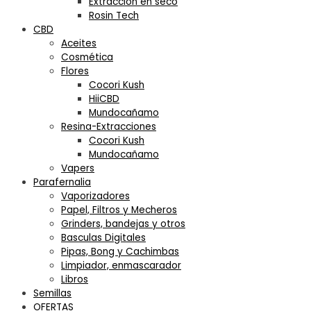
Extracción en seco
Rosin Tech
CBD
Aceites
Cosmética
Flores
Cocori Kush
HiiCBD
Mundocañamo
Resina-Extracciones
Cocori Kush
Mundocañamo
Vapers
Parafernalia
Vaporizadores
Papel, Filtros y Mecheros
Grinders, bandejas y otros
Basculas Digitales
Pipas, Bong y Cachimbas
Limpiador, enmascarador
Libros
Semillas
OFERTAS