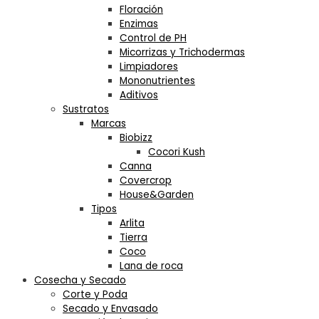
Floración
Enzimas
Control de PH
Micorrizas y Trichodermas
Limpiadores
Mononutrientes
Aditivos
Sustratos
Marcas
Biobizz
Cocori Kush
Canna
Covercrop
House&Garden
Tipos
Arlita
Tierra
Coco
Lana de roca
Cosecha y Secado
Corte y Poda
Secado y Envasado