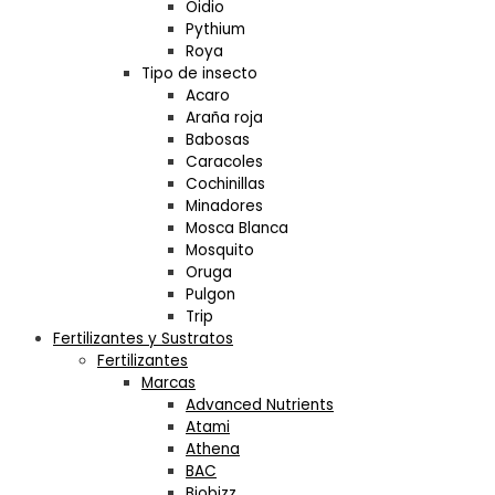
Oidio
Pythium
Roya
Tipo de insecto
Acaro
Araña roja
Babosas
Caracoles
Cochinillas
Minadores
Mosca Blanca
Mosquito
Oruga
Pulgon
Trip
Fertilizantes y Sustratos
Fertilizantes
Marcas
Advanced Nutrients
Atami
Athena
BAC
Biobizz