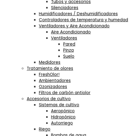
Tubos y accesorios
Silenciadores
Humidificadores / Deshumidificadores
Controladores de temperatura y humedad
Ventiladores y Aire Acondicionado
Aire Acondicionado
Ventiladores
Pared
Pinza
Suelo
Medidores
Tratamiento de olores
FreshOlor!
Ambientadores
Ozonizadores
Filtros de carbón antiolor
Accesorios de cultivo
Sistemas de cultivo
Aeropónico
Hidropónico
Autorriego
Riego
Bombas de agua