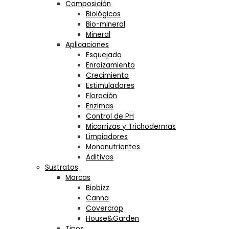
Composición
Biológicos
Bio-mineral
Mineral
Aplicaciones
Esquejado
Enraizamiento
Crecimiento
Estimuladores
Floración
Enzimas
Control de PH
Micorrizas y Trichodermas
Limpiadores
Mononutrientes
Aditivos
Sustratos
Marcas
Biobizz
Canna
Covercrop
House&Garden
Tipos