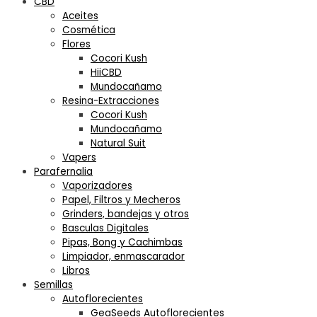
CBD
Aceites
Cosmética
Flores
Cocori Kush
HiiCBD
Mundocañamo
Resina-Extracciones
Cocori Kush
Mundocañamo
Natural Suit
Vapers
Parafernalia
Vaporizadores
Papel, Filtros y Mecheros
Grinders, bandejas y otros
Basculas Digitales
Pipas, Bong y Cachimbas
Limpiador, enmascarador
Libros
Semillas
Autoflorecientes
GeaSeeds Autoflorecientes