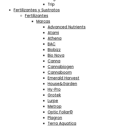
Trip
Fertilizantes y Sustratos
Fertilizantes
Marcas
Advanced Nutrients
Atami
Athena
BAC
Biobizz
Bio Nova
Canna
Cannabiogen
Cannaboom
Emerald Harvest
House&Garden
Hy-Pro
Grotek
Lurpe
Metrop
Optic Foliar©
Plagron
Terra Aquatica