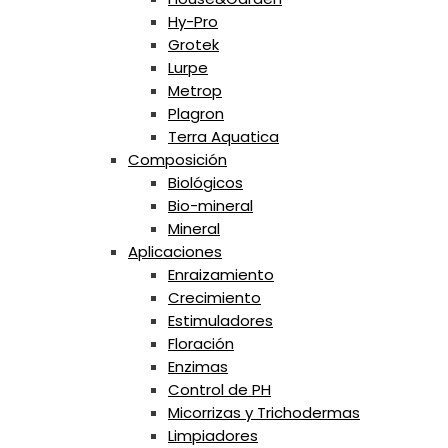
Hy-Pro
Grotek
Lurpe
Metrop
Plagron
Terra Aquatica
Composición
Biológicos
Bio-mineral
Mineral
Aplicaciones
Enraizamiento
Crecimiento
Estimuladores
Floración
Enzimas
Control de PH
Micorrizas y Trichodermas
Limpiadores