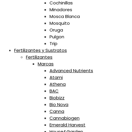
Cochinillas
Minadores
Mosca Blanca
Mosquito
Oruga
Pulgon
Trip
Fertilizantes y Sustratos
Fertilizantes
Marcas
Advanced Nutrients
Atami
Athena
BAC
Biobizz
Bio Nova
Canna
Cannabiogen
Emerald Harvest
House&Garden