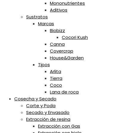
Mononutrientes
Aditivos
Sustratos
Marcas
Biobizz
Cocori Kush
Canna
Covercrop
House&Garden
Tipos
Arlita
Tierra
Coco
Lana de roca
Cosecha y Secado
Corte y Poda
Secado y Envasado
Extracción de resina
Extracción con Gas
Extracción con hielo