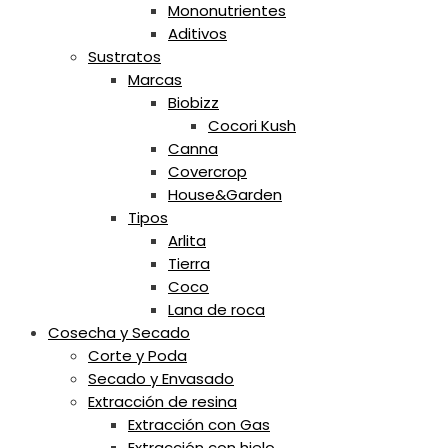
Mononutrientes
Aditivos
Sustratos
Marcas
Biobizz
Cocori Kush
Canna
Covercrop
House&Garden
Tipos
Arlita
Tierra
Coco
Lana de roca
Cosecha y Secado
Corte y Poda
Secado y Envasado
Extracción de resina
Extracción con Gas
Extracción con hielo