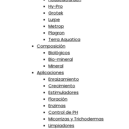
Hy-Pro
Grotek
Lurpe
Metrop
Plagron
Terra Aquatica
Composición
Biológicos
Bio-mineral
Mineral
Aplicaciones
Enraizamiento
Crecimiento
Estimuladores
Floración
Enzimas
Control de PH
Micorrizas y Trichodermas
Limpiadores