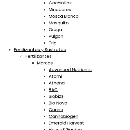
Cochinillas
Minadores
Mosca Blanca
Mosquito
Oruga
Pulgon
Trip
Fertilizantes y Sustratos
Fertilizantes
Marcas
Advanced Nutrients
Atami
Athena
BAC
Biobizz
Bio Nova
Canna
Cannabiogen
Emerald Harvest
House&Garden