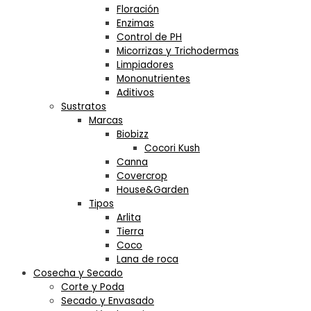
Floración
Enzimas
Control de PH
Micorrizas y Trichodermas
Limpiadores
Mononutrientes
Aditivos
Sustratos
Marcas
Biobizz
Cocori Kush
Canna
Covercrop
House&Garden
Tipos
Arlita
Tierra
Coco
Lana de roca
Cosecha y Secado
Corte y Poda
Secado y Envasado