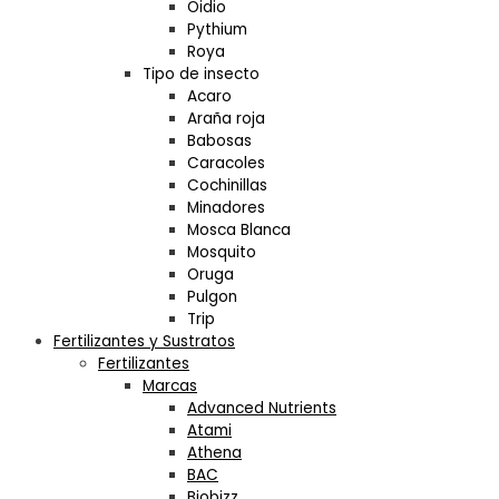
Oidio
Pythium
Roya
Tipo de insecto
Acaro
Araña roja
Babosas
Caracoles
Cochinillas
Minadores
Mosca Blanca
Mosquito
Oruga
Pulgon
Trip
Fertilizantes y Sustratos
Fertilizantes
Marcas
Advanced Nutrients
Atami
Athena
BAC
Biobizz