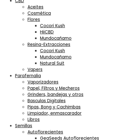
CBD
Aceites
Cosmética
Flores
Cocori Kush
HiiCBD
Mundocañamo
Resina-Extracciones
Cocori Kush
Mundocañamo
Natural Suit
Vapers
Parafernalia
Vaporizadores
Papel, Filtros y Mecheros
Grinders, bandejas y otros
Basculas Digitales
Pipas, Bong y Cachimbas
Limpiador, enmascarador
Libros
Semillas
Autoflorecientes
GeaSeeds Autoflorecientes