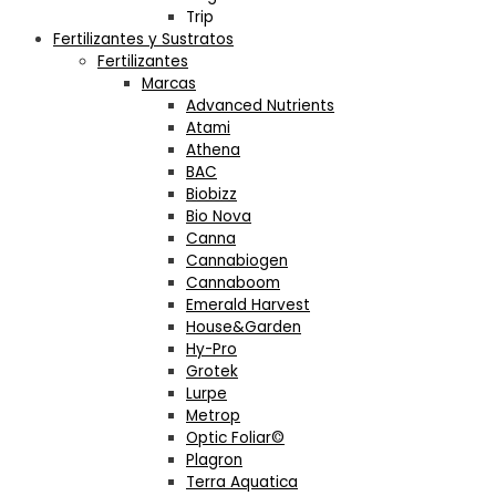
Trip
Fertilizantes y Sustratos
Fertilizantes
Marcas
Advanced Nutrients
Atami
Athena
BAC
Biobizz
Bio Nova
Canna
Cannabiogen
Cannaboom
Emerald Harvest
House&Garden
Hy-Pro
Grotek
Lurpe
Metrop
Optic Foliar©
Plagron
Terra Aquatica