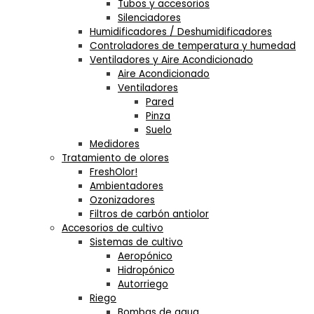
Tubos y accesorios
Silenciadores
Humidificadores / Deshumidificadores
Controladores de temperatura y humedad
Ventiladores y Aire Acondicionado
Aire Acondicionado
Ventiladores
Pared
Pinza
Suelo
Medidores
Tratamiento de olores
FreshOlor!
Ambientadores
Ozonizadores
Filtros de carbón antiolor
Accesorios de cultivo
Sistemas de cultivo
Aeropónico
Hidropónico
Autorriego
Riego
Bombas de agua