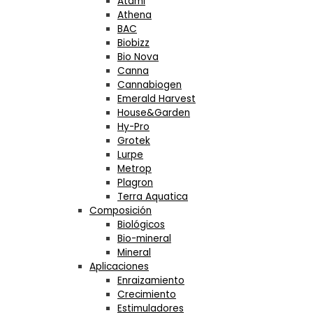
Atami
Athena
BAC
Biobizz
Bio Nova
Canna
Cannabiogen
Emerald Harvest
House&Garden
Hy-Pro
Grotek
Lurpe
Metrop
Plagron
Terra Aquatica
Composición
Biológicos
Bio-mineral
Mineral
Aplicaciones
Enraizamiento
Crecimiento
Estimuladores