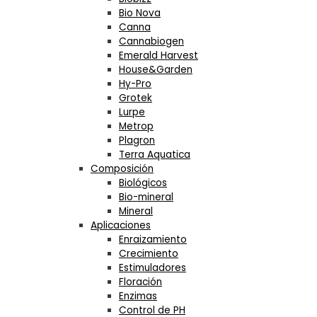
Bio Nova
Canna
Cannabiogen
Emerald Harvest
House&Garden
Hy-Pro
Grotek
Lurpe
Metrop
Plagron
Terra Aquatica
Composición
Biológicos
Bio-mineral
Mineral
Aplicaciones
Enraizamiento
Crecimiento
Estimuladores
Floración
Enzimas
Control de PH