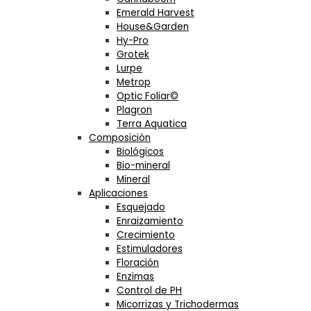
Emerald Harvest
House&Garden
Hy-Pro
Grotek
Lurpe
Metrop
Optic Foliar©
Plagron
Terra Aquatica
Composición
Biológicos
Bio-mineral
Mineral
Aplicaciones
Esquejado
Enraizamiento
Crecimiento
Estimuladores
Floración
Enzimas
Control de PH
Micorrizas y Trichodermas