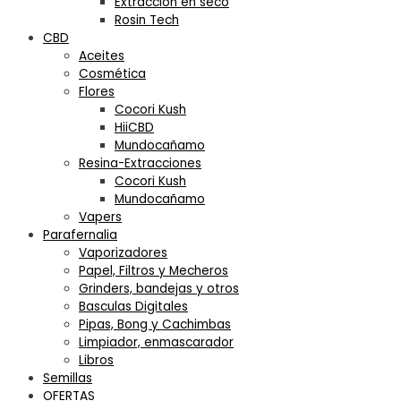
Extracción en seco
Rosin Tech
CBD
Aceites
Cosmética
Flores
Cocori Kush
HiiCBD
Mundocañamo
Resina-Extracciones
Cocori Kush
Mundocañamo
Vapers
Parafernalia
Vaporizadores
Papel, Filtros y Mecheros
Grinders, bandejas y otros
Basculas Digitales
Pipas, Bong y Cachimbas
Limpiador, enmascarador
Libros
Semillas
OFERTAS