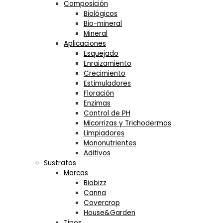
Composición
Biológicos
Bio-mineral
Mineral
Aplicaciones
Esquejado
Enraizamiento
Crecimiento
Estimuladores
Floración
Enzimas
Control de PH
Micorrizas y Trichodermas
Limpiadores
Mononutrientes
Aditivos
Sustratos
Marcas
Biobizz
Canna
Covercrop
House&Garden
Tipos