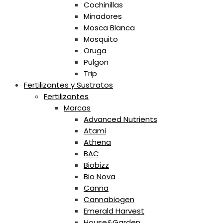
Cochinillas
Minadores
Mosca Blanca
Mosquito
Oruga
Pulgon
Trip
Fertilizantes y Sustratos
Fertilizantes
Marcas
Advanced Nutrients
Atami
Athena
BAC
Biobizz
Bio Nova
Canna
Cannabiogen
Emerald Harvest
House&Garden