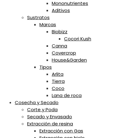
Mononutrientes
Aditivos
Sustratos
Marcas
Biobizz
Cocori Kush
Canna
Covercrop
House&Garden
Tipos
Arlita
Tierra
Coco
Lana de roca
Cosecha y Secado
Corte y Poda
Secado y Envasado
Extracción de resina
Extracción con Gas
Extracción con hielo