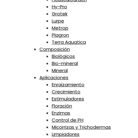
Hy-Pro
Grotek
Lurpe
Metrop
Plagron
Terra Aquatica
Composición
Biológicos
Bio-mineral
Mineral
Aplicaciones
Enraizamiento
Crecimiento
Estimuladores
Floración
Enzimas
Control de PH
Micorrizas y Trichodermas
Limpiadores