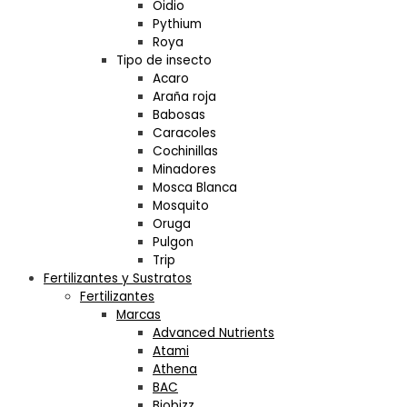
Oidio
Pythium
Roya
Tipo de insecto
Acaro
Araña roja
Babosas
Caracoles
Cochinillas
Minadores
Mosca Blanca
Mosquito
Oruga
Pulgon
Trip
Fertilizantes y Sustratos
Fertilizantes
Marcas
Advanced Nutrients
Atami
Athena
BAC
Biobizz