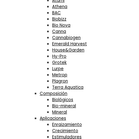
Atami
Athena
BAC
Biobizz
Bio Nova
Canna
Cannabiogen
Emerald Harvest
House&Garden
Hy-Pro
Grotek
Lurpe
Metrop
Plagron
Terra Aquatica
Composición
Biológicos
Bio-mineral
Mineral
Aplicaciones
Enraizamiento
Crecimiento
Estimuladores