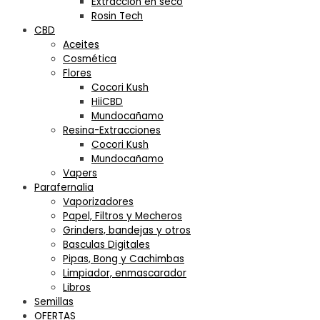
Extracción en seco
Rosin Tech
CBD
Aceites
Cosmética
Flores
Cocori Kush
HiiCBD
Mundocañamo
Resina-Extracciones
Cocori Kush
Mundocañamo
Vapers
Parafernalia
Vaporizadores
Papel, Filtros y Mecheros
Grinders, bandejas y otros
Basculas Digitales
Pipas, Bong y Cachimbas
Limpiador, enmascarador
Libros
Semillas
OFERTAS