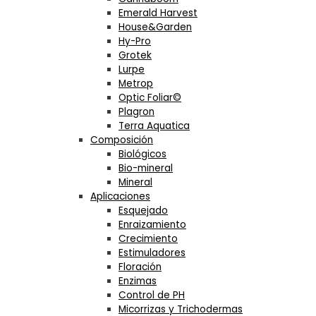
Emerald Harvest
House&Garden
Hy-Pro
Grotek
Lurpe
Metrop
Optic Foliar©
Plagron
Terra Aquatica
Composición
Biológicos
Bio-mineral
Mineral
Aplicaciones
Esquejado
Enraizamiento
Crecimiento
Estimuladores
Floración
Enzimas
Control de PH
Micorrizas y Trichodermas