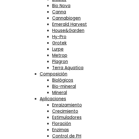
Bio Nova
Canna
Cannabiogen
Emerald Harvest
House&Garden
Hy-Pro
Grotek
Lurpe
Metrop
Plagron
Terra Aquatica
Composición
Biológicos
Bio-mineral
Mineral
Aplicaciones
Enraizamiento
Crecimiento
Estimuladores
Floración
Enzimas
Control de PH