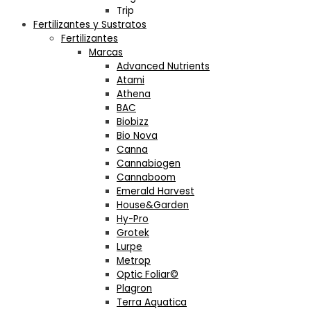
Trip
Fertilizantes y Sustratos
Fertilizantes
Marcas
Advanced Nutrients
Atami
Athena
BAC
Biobizz
Bio Nova
Canna
Cannabiogen
Cannaboom
Emerald Harvest
House&Garden
Hy-Pro
Grotek
Lurpe
Metrop
Optic Foliar©
Plagron
Terra Aquatica