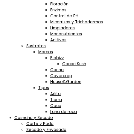
Floración
Enzimas
Control de PH
Micorrizas y Trichodermas
Limpiadores
Mononutrientes
Aditivos
Sustratos
Marcas
Biobizz
Cocori Kush
Canna
Covercrop
House&Garden
Tipos
Arlita
Tierra
Coco
Lana de roca
Cosecha y Secado
Corte y Poda
Secado y Envasado