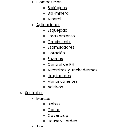
Composición
Biológicos
Bio-mineral
Mineral
Aplicaciones
Esquejado
Enraizamiento
Crecimiento
Estimuladores
Floración
Enzimas
Control de PH
Micorrizas y Trichodermas
Limpiadores
Mononutrientes
Aditivos
Sustratos
Marcas
Biobizz
Canna
Covercrop
House&Garden
Tipos