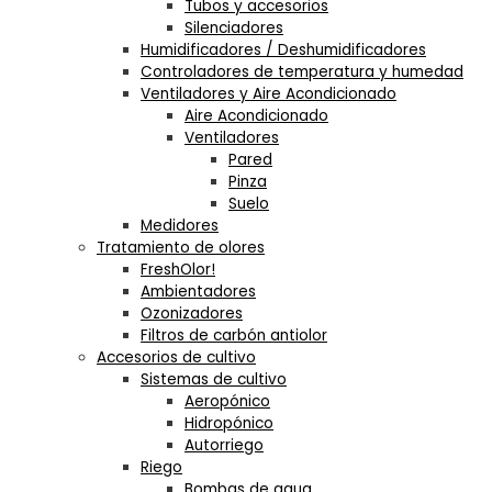
Tubos y accesorios
Silenciadores
Humidificadores / Deshumidificadores
Controladores de temperatura y humedad
Ventiladores y Aire Acondicionado
Aire Acondicionado
Ventiladores
Pared
Pinza
Suelo
Medidores
Tratamiento de olores
FreshOlor!
Ambientadores
Ozonizadores
Filtros de carbón antiolor
Accesorios de cultivo
Sistemas de cultivo
Aeropónico
Hidropónico
Autorriego
Riego
Bombas de agua