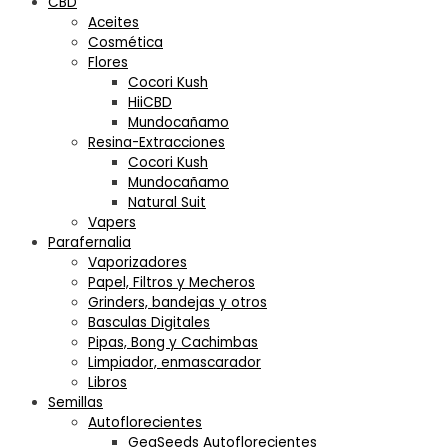
CBD
Aceites
Cosmética
Flores
Cocori Kush
HiiCBD
Mundocañamo
Resina-Extracciones
Cocori Kush
Mundocañamo
Natural Suit
Vapers
Parafernalia
Vaporizadores
Papel, Filtros y Mecheros
Grinders, bandejas y otros
Basculas Digitales
Pipas, Bong y Cachimbas
Limpiador, enmascarador
Libros
Semillas
Autoflorecientes
GeaSeeds Autoflorecientes