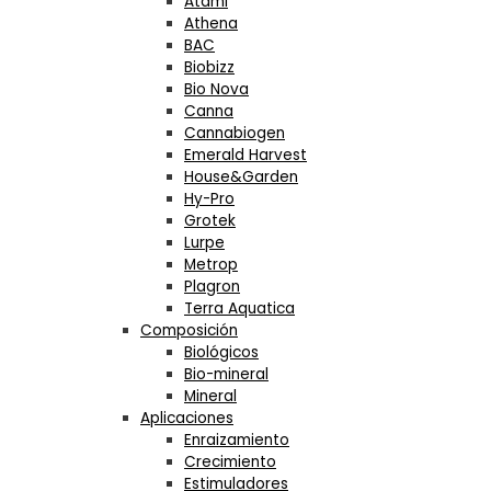
Atami
Athena
BAC
Biobizz
Bio Nova
Canna
Cannabiogen
Emerald Harvest
House&Garden
Hy-Pro
Grotek
Lurpe
Metrop
Plagron
Terra Aquatica
Composición
Biológicos
Bio-mineral
Mineral
Aplicaciones
Enraizamiento
Crecimiento
Estimuladores