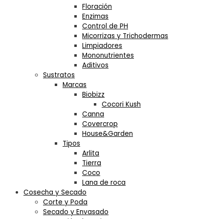
Floración
Enzimas
Control de PH
Micorrizas y Trichodermas
Limpiadores
Mononutrientes
Aditivos
Sustratos
Marcas
Biobizz
Cocori Kush
Canna
Covercrop
House&Garden
Tipos
Arlita
Tierra
Coco
Lana de roca
Cosecha y Secado
Corte y Poda
Secado y Envasado