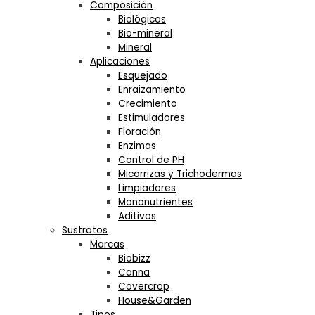
Composición
Biológicos
Bio-mineral
Mineral
Aplicaciones
Esquejado
Enraizamiento
Crecimiento
Estimuladores
Floración
Enzimas
Control de PH
Micorrizas y Trichodermas
Limpiadores
Mononutrientes
Aditivos
Sustratos
Marcas
Biobizz
Canna
Covercrop
House&Garden
Tipos