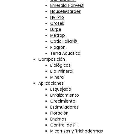
Emerald Harvest
House&Garden
Hy-Pro
Grotek
Lurpe
Metrop
Optic Foliar©
Plagron
Terra Aquatica
Composición
Biológicos
Bio-mineral
Mineral
Aplicaciones
Esquejado
Enraizamiento
Crecimiento
Estimuladores
Floración
Enzimas
Control de PH
Micorrizas y Trichodermas