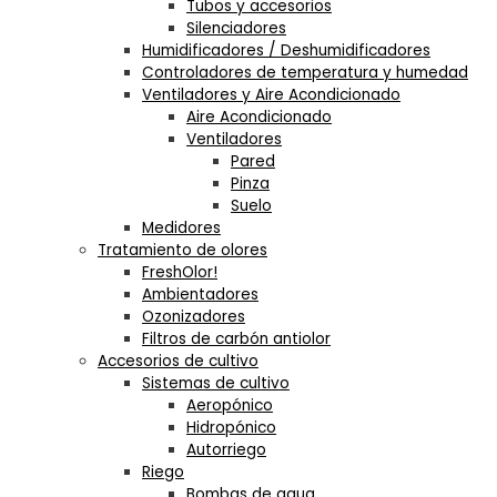
Tubos y accesorios
Silenciadores
Humidificadores / Deshumidificadores
Controladores de temperatura y humedad
Ventiladores y Aire Acondicionado
Aire Acondicionado
Ventiladores
Pared
Pinza
Suelo
Medidores
Tratamiento de olores
FreshOlor!
Ambientadores
Ozonizadores
Filtros de carbón antiolor
Accesorios de cultivo
Sistemas de cultivo
Aeropónico
Hidropónico
Autorriego
Riego
Bombas de agua