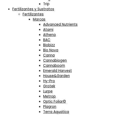
Trip
Fertilizantes y Sustratos
Fertilizantes
Marcas
Advanced Nutrients
Atami
Athena
BAC
Biobizz
Bio Nova
Canna
Cannabiogen
Cannaboom
Emerald Harvest
House&Garden
Hy-Pro
Grotek
Lurpe
Metrop
Optic Foliar©
Plagron
Terra Aquatica