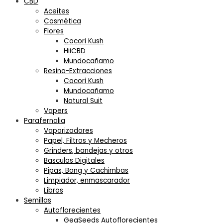
CBD
Aceites
Cosmética
Flores
Cocori Kush
HiiCBD
Mundocañamo
Resina-Extracciones
Cocori Kush
Mundocañamo
Natural Suit
Vapers
Parafernalia
Vaporizadores
Papel, Filtros y Mecheros
Grinders, bandejas y otros
Basculas Digitales
Pipas, Bong y Cachimbas
Limpiador, enmascarador
Libros
Semillas
Autoflorecientes
GeaSeeds Autoflorecientes