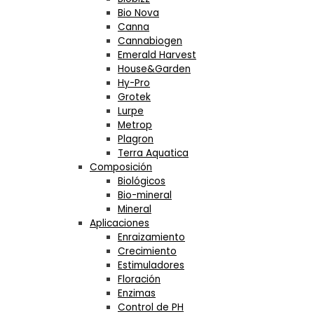
Bio Nova
Canna
Cannabiogen
Emerald Harvest
House&Garden
Hy-Pro
Grotek
Lurpe
Metrop
Plagron
Terra Aquatica
Composición
Biológicos
Bio-mineral
Mineral
Aplicaciones
Enraizamiento
Crecimiento
Estimuladores
Floración
Enzimas
Control de PH