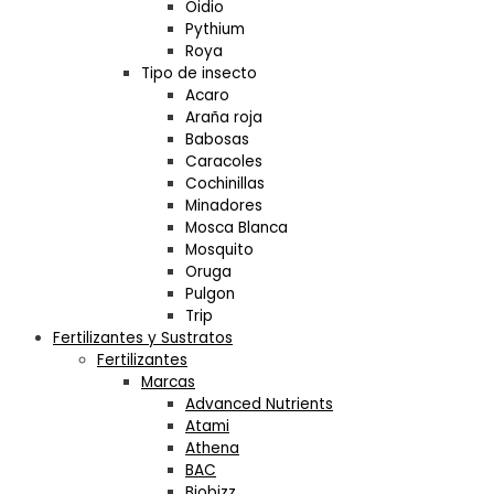
Oidio
Pythium
Roya
Tipo de insecto
Acaro
Araña roja
Babosas
Caracoles
Cochinillas
Minadores
Mosca Blanca
Mosquito
Oruga
Pulgon
Trip
Fertilizantes y Sustratos
Fertilizantes
Marcas
Advanced Nutrients
Atami
Athena
BAC
Biobizz