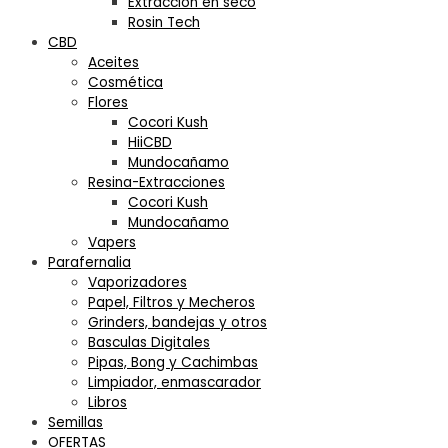
Extracción en seco
Rosin Tech
CBD
Aceites
Cosmética
Flores
Cocori Kush
HiiCBD
Mundocañamo
Resina-Extracciones
Cocori Kush
Mundocañamo
Vapers
Parafernalia
Vaporizadores
Papel, Filtros y Mecheros
Grinders, bandejas y otros
Basculas Digitales
Pipas, Bong y Cachimbas
Limpiador, enmascarador
Libros
Semillas
OFERTAS