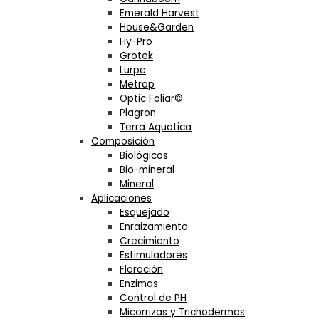
Emerald Harvest
House&Garden
Hy-Pro
Grotek
Lurpe
Metrop
Optic Foliar©
Plagron
Terra Aquatica
Composición
Biológicos
Bio-mineral
Mineral
Aplicaciones
Esquejado
Enraizamiento
Crecimiento
Estimuladores
Floración
Enzimas
Control de PH
Micorrizas y Trichodermas