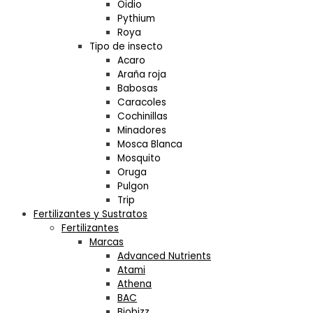
Oidio
Pythium
Roya
Tipo de insecto
Acaro
Araña roja
Babosas
Caracoles
Cochinillas
Minadores
Mosca Blanca
Mosquito
Oruga
Pulgon
Trip
Fertilizantes y Sustratos
Fertilizantes
Marcas
Advanced Nutrients
Atami
Athena
BAC
Biobizz