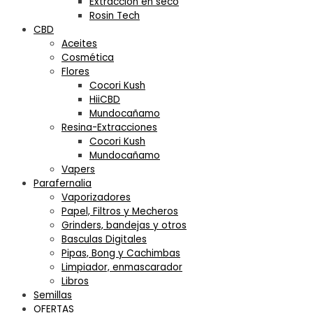
Extracción en seco
Rosin Tech
CBD
Aceites
Cosmética
Flores
Cocori Kush
HiiCBD
Mundocañamo
Resina-Extracciones
Cocori Kush
Mundocañamo
Vapers
Parafernalia
Vaporizadores
Papel, Filtros y Mecheros
Grinders, bandejas y otros
Basculas Digitales
Pipas, Bong y Cachimbas
Limpiador, enmascarador
Libros
Semillas
OFERTAS