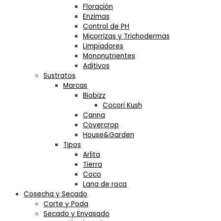
Floración
Enzimas
Control de PH
Micorrizas y Trichodermas
Limpiadores
Mononutrientes
Aditivos
Sustratos
Marcas
Biobizz
Cocori Kush
Canna
Covercrop
House&Garden
Tipos
Arlita
Tierra
Coco
Lana de roca
Cosecha y Secado
Corte y Poda
Secado y Envasado