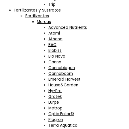
Trip
Fertilizantes y Sustratos
Fertilizantes
Marcas
Advanced Nutrients
Atami
Athena
BAC
Biobizz
Bio Nova
Canna
Cannabiogen
Cannaboom
Emerald Harvest
House&Garden
Hy-Pro
Grotek
Lurpe
Metrop
Optic Foliar©
Plagron
Terra Aquatica