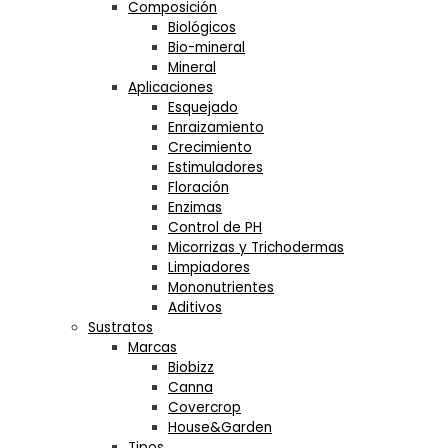
Composición
Biológicos
Bio-mineral
Mineral
Aplicaciones
Esquejado
Enraizamiento
Crecimiento
Estimuladores
Floración
Enzimas
Control de PH
Micorrizas y Trichodermas
Limpiadores
Mononutrientes
Aditivos
Sustratos
Marcas
Biobizz
Canna
Covercrop
House&Garden
Tipos