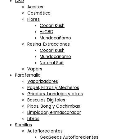
CBD
Aceites
Cosmética
Flores
Cocori Kush
HiiCBD
Mundocañamo
Resina-Extracciones
Cocori Kush
Mundocañamo
Natural Suit
Vapers
Parafernalia
Vaporizadores
Papel, Filtros y Mecheros
Grinders, bandejas y otros
Basculas Digitales
Pipas, Bong y Cachimbas
Limpiador, enmascarador
Libros
Semillas
Autoflorecientes
GeaSeeds Autoflorecientes