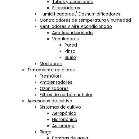
Tubos y accesorios
Silenciadores
Humidificadores / Deshumidificadores
Controladores de temperatura y humedad
Ventiladores y Aire Acondicionado
Aire Acondicionado
Ventiladores
Pared
Pinza
Suelo
Medidores
Tratamiento de olores
FreshOlor!
Ambientadores
Ozonizadores
Filtros de carbón antiolor
Accesorios de cultivo
Sistemas de cultivo
Aeropónico
Hidropónico
Autorriego
Riego
Bombas de agua