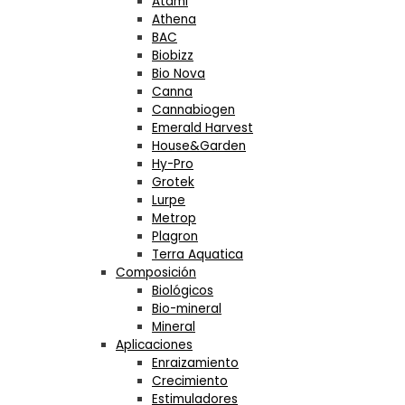
Atami
Athena
BAC
Biobizz
Bio Nova
Canna
Cannabiogen
Emerald Harvest
House&Garden
Hy-Pro
Grotek
Lurpe
Metrop
Plagron
Terra Aquatica
Composición
Biológicos
Bio-mineral
Mineral
Aplicaciones
Enraizamiento
Crecimiento
Estimuladores