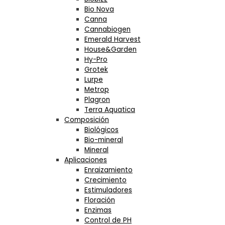
Bio Nova
Canna
Cannabiogen
Emerald Harvest
House&Garden
Hy-Pro
Grotek
Lurpe
Metrop
Plagron
Terra Aquatica
Composición
Biológicos
Bio-mineral
Mineral
Aplicaciones
Enraizamiento
Crecimiento
Estimuladores
Floración
Enzimas
Control de PH