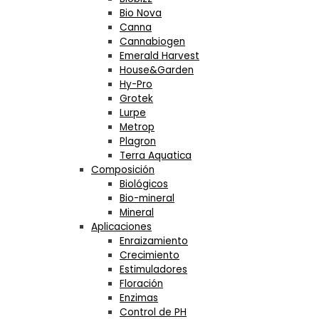
Bio Nova
Canna
Cannabiogen
Emerald Harvest
House&Garden
Hy-Pro
Grotek
Lurpe
Metrop
Plagron
Terra Aquatica
Composición
Biológicos
Bio-mineral
Mineral
Aplicaciones
Enraizamiento
Crecimiento
Estimuladores
Floración
Enzimas
Control de PH