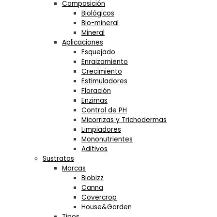
Composición
Biológicos
Bio-mineral
Mineral
Aplicaciones
Esquejado
Enraizamiento
Crecimiento
Estimuladores
Floración
Enzimas
Control de PH
Micorrizas y Trichodermas
Limpiadores
Mononutrientes
Aditivos
Sustratos
Marcas
Biobizz
Canna
Covercrop
House&Garden
Tipos