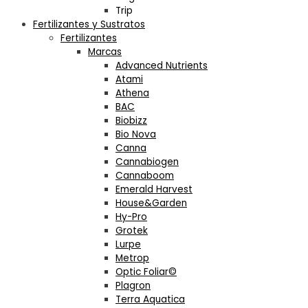
Trip
Fertilizantes y Sustratos
Fertilizantes
Marcas
Advanced Nutrients
Atami
Athena
BAC
Biobizz
Bio Nova
Canna
Cannabiogen
Cannaboom
Emerald Harvest
House&Garden
Hy-Pro
Grotek
Lurpe
Metrop
Optic Foliar©
Plagron
Terra Aquatica