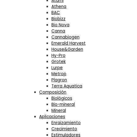
Atami
Athena
BAC
Biobizz
Bio Nova
Canna
Cannabiogen
Emerald Harvest
House&Garden
Hy-Pro
Grotek
Lurpe
Metrop
Plagron
Terra Aquatica
Composición
Biológicos
Bio-mineral
Mineral
Aplicaciones
Enraizamiento
Crecimiento
Estimuladores