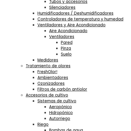
Tubos y accesorios
Silenciadores
Humidificadores / Deshumidificadores
Controladores de temperatura y humedad
Ventiladores y Aire Acondicionado
Aire Acondicionado
Ventiladores
Pared
Pinza
Suelo
Medidores
Tratamiento de olores
FreshOlor!
Ambientadores
Ozonizadores
Filtros de carbón antiolor
Accesorios de cultivo
Sistemas de cultivo
Aeropónico
Hidropónico
Autorriego
Riego
Bombas de agua