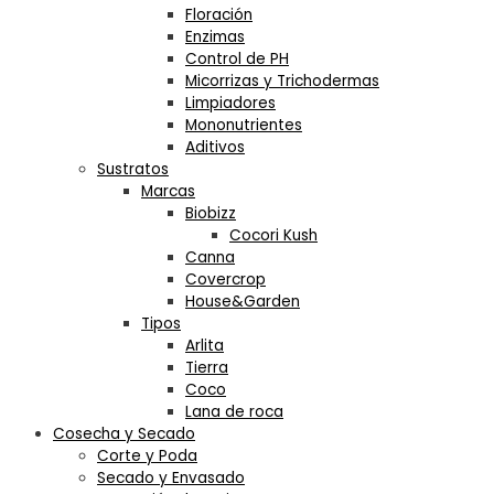
Floración
Enzimas
Control de PH
Micorrizas y Trichodermas
Limpiadores
Mononutrientes
Aditivos
Sustratos
Marcas
Biobizz
Cocori Kush
Canna
Covercrop
House&Garden
Tipos
Arlita
Tierra
Coco
Lana de roca
Cosecha y Secado
Corte y Poda
Secado y Envasado