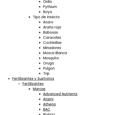
Oidio
Pythium
Roya
Tipo de insecto
Acaro
Araña roja
Babosas
Caracoles
Cochinillas
Minadores
Mosca Blanca
Mosquito
Oruga
Pulgon
Trip
Fertilizantes y Sustratos
Fertilizantes
Marcas
Advanced Nutrients
Atami
Athena
BAC
Biobizz