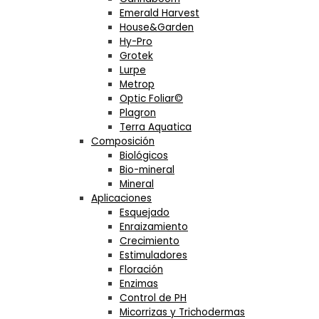
Emerald Harvest
House&Garden
Hy-Pro
Grotek
Lurpe
Metrop
Optic Foliar©
Plagron
Terra Aquatica
Composición
Biológicos
Bio-mineral
Mineral
Aplicaciones
Esquejado
Enraizamiento
Crecimiento
Estimuladores
Floración
Enzimas
Control de PH
Micorrizas y Trichodermas