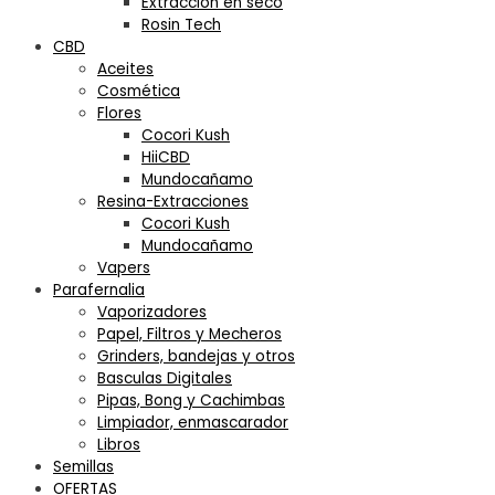
Extracción en seco
Rosin Tech
CBD
Aceites
Cosmética
Flores
Cocori Kush
HiiCBD
Mundocañamo
Resina-Extracciones
Cocori Kush
Mundocañamo
Vapers
Parafernalia
Vaporizadores
Papel, Filtros y Mecheros
Grinders, bandejas y otros
Basculas Digitales
Pipas, Bong y Cachimbas
Limpiador, enmascarador
Libros
Semillas
OFERTAS