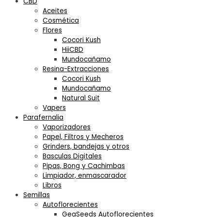
CBD
Aceites
Cosmética
Flores
Cocori Kush
HiiCBD
Mundocañamo
Resina-Extracciones
Cocori Kush
Mundocañamo
Natural Suit
Vapers
Parafernalia
Vaporizadores
Papel, Filtros y Mecheros
Grinders, bandejas y otros
Basculas Digitales
Pipas, Bong y Cachimbas
Limpiador, enmascarador
Libros
Semillas
Autoflorecientes
GeaSeeds Autoflorecientes