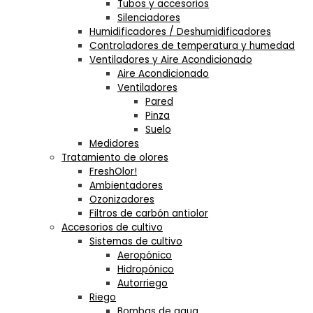
Tubos y accesorios
Silenciadores
Humidificadores / Deshumidificadores
Controladores de temperatura y humedad
Ventiladores y Aire Acondicionado
Aire Acondicionado
Ventiladores
Pared
Pinza
Suelo
Medidores
Tratamiento de olores
FreshOlor!
Ambientadores
Ozonizadores
Filtros de carbón antiolor
Accesorios de cultivo
Sistemas de cultivo
Aeropónico
Hidropónico
Autorriego
Riego
Bombas de agua