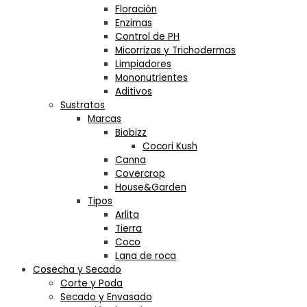
Floración
Enzimas
Control de PH
Micorrizas y Trichodermas
Limpiadores
Mononutrientes
Aditivos
Sustratos
Marcas
Biobizz
Cocori Kush
Canna
Covercrop
House&Garden
Tipos
Arlita
Tierra
Coco
Lana de roca
Cosecha y Secado
Corte y Poda
Secado y Envasado