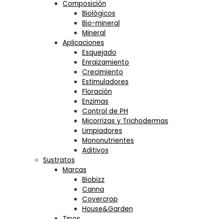
Composición
Biológicos
Bio-mineral
Mineral
Aplicaciones
Esquejado
Enraizamiento
Crecimiento
Estimuladores
Floración
Enzimas
Control de PH
Micorrizas y Trichodermas
Limpiadores
Mononutrientes
Aditivos
Sustratos
Marcas
Biobizz
Canna
Covercrop
House&Garden
Tipos