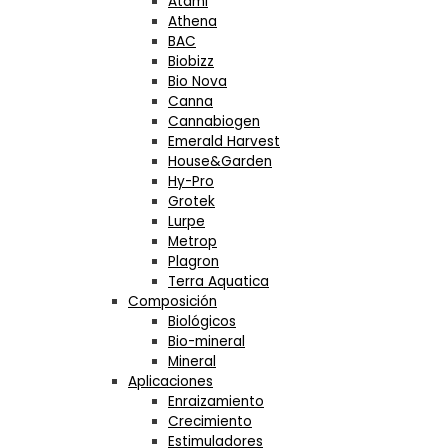
Atami
Athena
BAC
Biobizz
Bio Nova
Canna
Cannabiogen
Emerald Harvest
House&Garden
Hy-Pro
Grotek
Lurpe
Metrop
Plagron
Terra Aquatica
Composición
Biológicos
Bio-mineral
Mineral
Aplicaciones
Enraizamiento
Crecimiento
Estimuladores