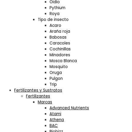
Oidio
Pythium
Roya
Tipo de insecto
Acaro
Araña roja
Babosas
Caracoles
Cochinillas
Minadores
Mosca Blanca
Mosquito
Oruga
Pulgon
Trip
Fertilizantes y Sustratos
Fertilizantes
Marcas
Advanced Nutrients
Atami
Athena
BAC
Biobizz