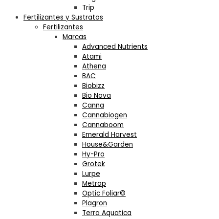
Trip
Fertilizantes y Sustratos
Fertilizantes
Marcas
Advanced Nutrients
Atami
Athena
BAC
Biobizz
Bio Nova
Canna
Cannabiogen
Cannaboom
Emerald Harvest
House&Garden
Hy-Pro
Grotek
Lurpe
Metrop
Optic Foliar©
Plagron
Terra Aquatica