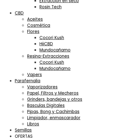
Extracción en seco
Rosin Tech
CBD
Aceites
Cosmética
Flores
Cocori Kush
HiiCBD
Mundocañamo
Resina-Extracciones
Cocori Kush
Mundocañamo
Vapers
Parafernalia
Vaporizadores
Papel, Filtros y Mecheros
Grinders, bandejas y otros
Basculas Digitales
Pipas, Bong y Cachimbas
Limpiador, enmascarador
Libros
Semillas
OFERTAS