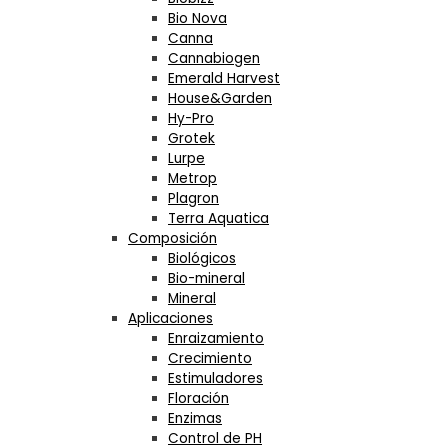
Bio Nova
Canna
Cannabiogen
Emerald Harvest
House&Garden
Hy-Pro
Grotek
Lurpe
Metrop
Plagron
Terra Aquatica
Composición
Biológicos
Bio-mineral
Mineral
Aplicaciones
Enraizamiento
Crecimiento
Estimuladores
Floración
Enzimas
Control de PH