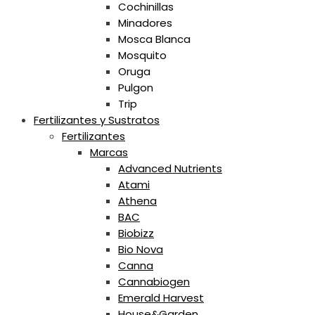
Cochinillas
Minadores
Mosca Blanca
Mosquito
Oruga
Pulgon
Trip
Fertilizantes y Sustratos
Fertilizantes
Marcas
Advanced Nutrients
Atami
Athena
BAC
Biobizz
Bio Nova
Canna
Cannabiogen
Emerald Harvest
House&Garden