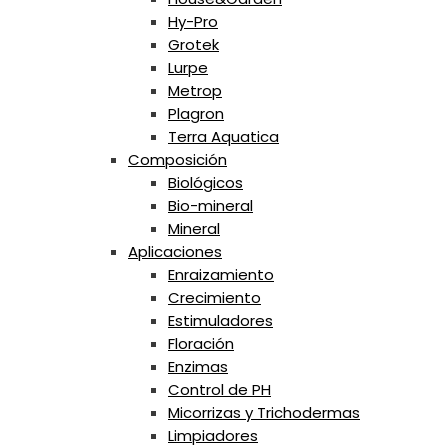
Hy-Pro
Grotek
Lurpe
Metrop
Plagron
Terra Aquatica
Composición
Biológicos
Bio-mineral
Mineral
Aplicaciones
Enraizamiento
Crecimiento
Estimuladores
Floración
Enzimas
Control de PH
Micorrizas y Trichodermas
Limpiadores