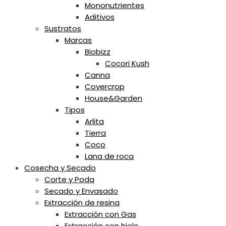
Mononutrientes
Aditivos
Sustratos
Marcas
Biobizz
Cocori Kush
Canna
Covercrop
House&Garden
Tipos
Arlita
Tierra
Coco
Lana de roca
Cosecha y Secado
Corte y Poda
Secado y Envasado
Extracción de resina
Extracción con Gas
Extracción con hielo