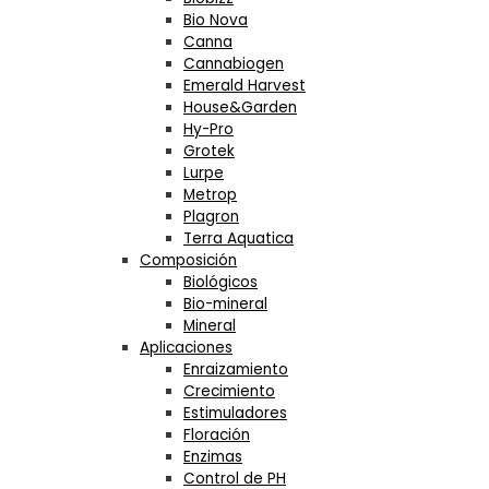
Bio Nova
Canna
Cannabiogen
Emerald Harvest
House&Garden
Hy-Pro
Grotek
Lurpe
Metrop
Plagron
Terra Aquatica
Composición
Biológicos
Bio-mineral
Mineral
Aplicaciones
Enraizamiento
Crecimiento
Estimuladores
Floración
Enzimas
Control de PH