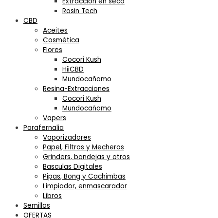
Extracción en seco
Rosin Tech
CBD
Aceites
Cosmética
Flores
Cocori Kush
HiiCBD
Mundocañamo
Resina-Extracciones
Cocori Kush
Mundocañamo
Vapers
Parafernalia
Vaporizadores
Papel, Filtros y Mecheros
Grinders, bandejas y otros
Basculas Digitales
Pipas, Bong y Cachimbas
Limpiador, enmascarador
Libros
Semillas
OFERTAS