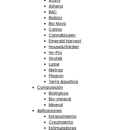
Atami
Athena
BAC
Biobizz
Bio Nova
Canna
Cannabiogen
Emerald Harvest
House&Garden
Hy-Pro
Grotek
Lurpe
Metrop
Plagron
Terra Aquatica
Composición
Biológicos
Bio-mineral
Mineral
Aplicaciones
Enraizamiento
Crecimiento
Estimuladores