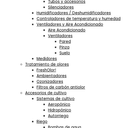
Tubos y accesorios
Silenciadores
Humidificadores / Deshumidificadores
Controladores de temperatura y humedad
Ventiladores y Aire Acondicionado
Aire Acondicionado
Ventiladores
Pared
Pinza
Suelo
Medidores
Tratamiento de olores
FreshOlor!
Ambientadores
Ozonizadores
Filtros de carbón antiolor
Accesorios de cultivo
Sistemas de cultivo
Aeropónico
Hidropónico
Autorriego
Riego
Bombas de agua