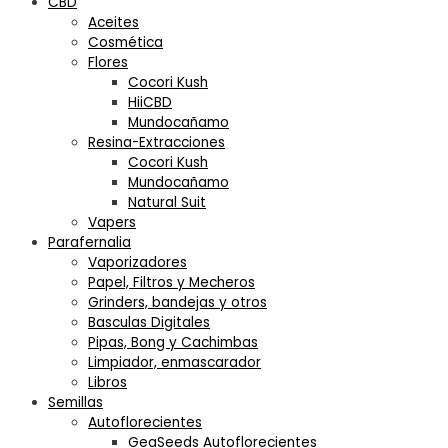
CBD
Aceites
Cosmética
Flores
Cocori Kush
HiiCBD
Mundocañamo
Resina-Extracciones
Cocori Kush
Mundocañamo
Natural Suit
Vapers
Parafernalia
Vaporizadores
Papel, Filtros y Mecheros
Grinders, bandejas y otros
Basculas Digitales
Pipas, Bong y Cachimbas
Limpiador, enmascarador
Libros
Semillas
Autoflorecientes
GeaSeeds Autoflorecientes