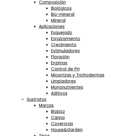
Composición
Biológicos
Bio-mineral
Mineral
Aplicaciones
Esquejado
Enraizamiento
Crecimiento
Estimuladores
Floración
Enzimas
Control de PH
Micorrizas y Trichodermas
Limpiadores
Mononutrientes
Aditivos
Sustratos
Marcas
Biobizz
Canna
Covercrop
House&Garden
Tipos