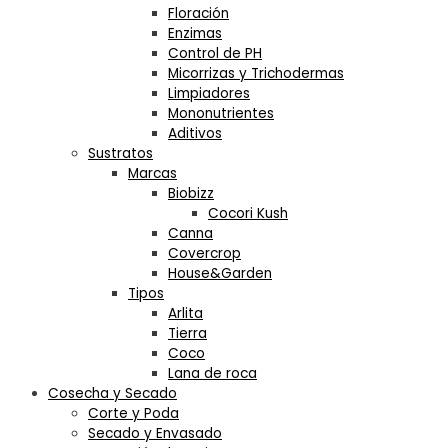
Floración
Enzimas
Control de PH
Micorrizas y Trichodermas
Limpiadores
Mononutrientes
Aditivos
Sustratos
Marcas
Biobizz
Cocori Kush
Canna
Covercrop
House&Garden
Tipos
Arlita
Tierra
Coco
Lana de roca
Cosecha y Secado
Corte y Poda
Secado y Envasado