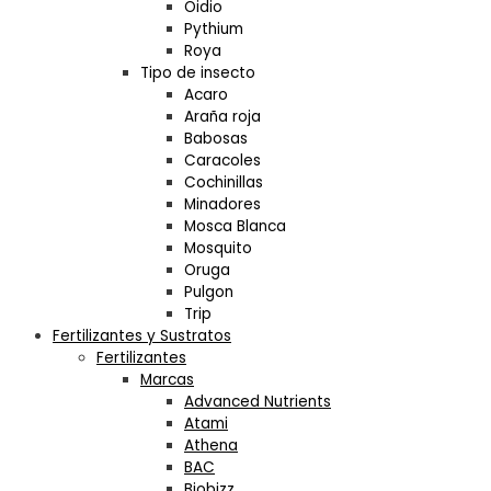
Oidio
Pythium
Roya
Tipo de insecto
Acaro
Araña roja
Babosas
Caracoles
Cochinillas
Minadores
Mosca Blanca
Mosquito
Oruga
Pulgon
Trip
Fertilizantes y Sustratos
Fertilizantes
Marcas
Advanced Nutrients
Atami
Athena
BAC
Biobizz