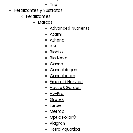
Trip
Fertilizantes y Sustratos
Fertilizantes
Marcas
Advanced Nutrients
Atami
Athena
BAC
Biobizz
Bio Nova
Canna
Cannabiogen
Cannaboom
Emerald Harvest
House&Garden
Hy-Pro
Grotek
Lurpe
Metrop
Optic Foliar©
Plagron
Terra Aquatica